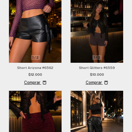
1
/
2
1
/
3
Short Arizona #6562
Short Glitters #6559
$12.000
$10.000
Comprar
Comprar