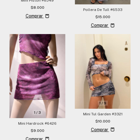
Mini Piston #6549
$8.000
Pollera De Tull #6533
Comprar
$15.000
Comprar
1
/
9
1
/
3
Mini Tul Garden #3321
$10.000
Mini Hardrock #6426
Comprar
$9.000
Comprar