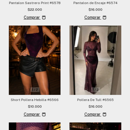
Pantalon Sastrero Print #6578
Pantalon de Encaje #6574
$22.000
$16.000
Comprar
Comprar
1
/
2
1
/
2
Short Pollera Hebilla #6566
Pollera De Tull #6565
$10.000
$16.000
Comprar
Comprar