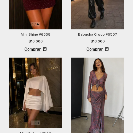
1
/
4
Mini Shine #6558
Babucha Croco #6557
$10.000
$16.000
Comprar
Comprar
1
/
3
1
/
3