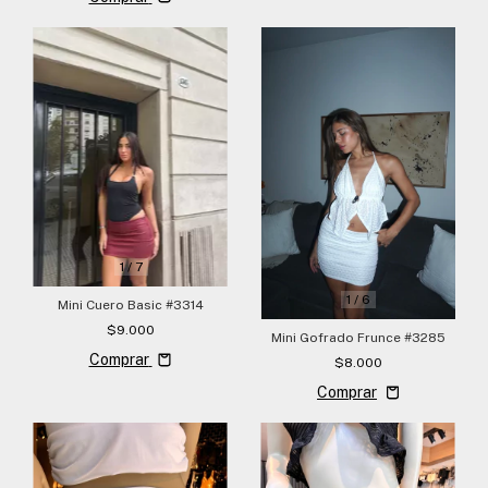
1
/
7
1
/
6
Mini Cuero Basic #3314
$9.000
Mini Gofrado Frunce #3285
Comprar
$8.000