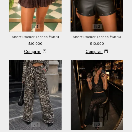
1
/
3
1
/
2
Short Rocker Tachas #6581
Short Rocker Tachas #6580
$10.000
$10.000
Comprar
Comprar
1
/
4
1
/
2