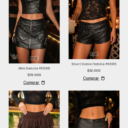
1
/
2
1
/
2
Short Doble Hebilla #6585
Mini Dakota #6588
$12.000
$15.000
Comprar
Comprar