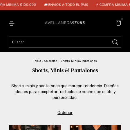
000
🚛 ENVIOS A TODO EL PAIS
⚡ COMPRA MINIMA $100.000
🚛 E
0
Inicio
.
Colección
.
Shorts, Minis & Pantalones
Shorts, Minis & Pantalones
Shorts, minis y pantalones que marcan tendencia. Diseños
ideales para completar tus looks de noche con estilo y
personalidad.
Ordenar