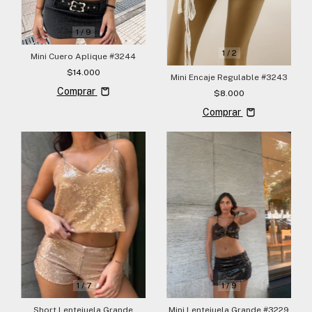
1
/
9
1
/
2
Mini Cuero Aplique #3244
$14.000
Mini Encaje Regulable #3243
Comprar
$8.000
Comprar
1
/
9
1
/
7
Mini Lentejuela Grande #3229
Short Lentejuela Grande