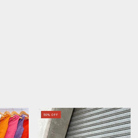
50
%
OFF