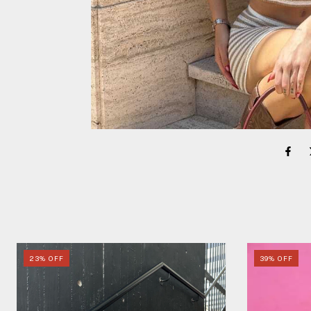
23
%
OFF
39
%
OFF