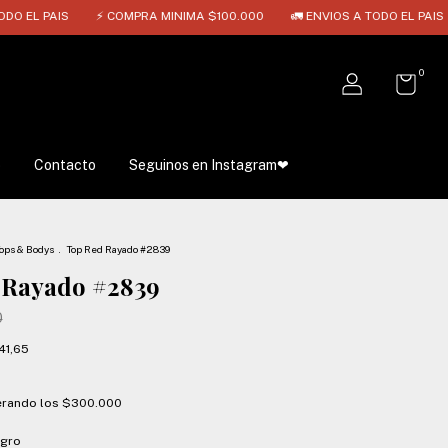
⚡ COMPRA MINIMA $100.000
🚛 ENVIOS A TODO EL PAIS
⚡ COMPR
0
o
Contacto
Seguinos en Instagram❤
ops & Bodys
.
Top Red Rayado #2839
 Rayado #2839
0
41,65
rando los
$300.000
egro