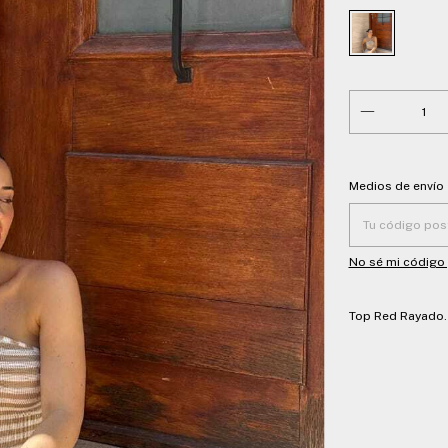
Entregas para el
Medios de envío
No sé mi código
Top Red Rayado. 