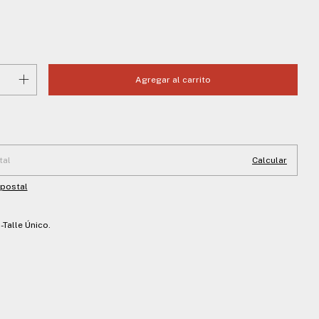
 CP:
Cambiar CP
Calcular
 postal
-Talle Único.