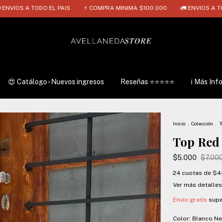
ODO EL PAIS
⚡ COMPRA MINIMA $100.000
🚛 ENVIOS A TODO EL PAIS
😍 Catálogo - Nuevos ingresos
Reseñas ⭐⭐⭐⭐⭐
ℹ️ Más Inf
Inicio
.
Colección
.
T
Top Red
$5.000
$7.00
24
cuotas de
$4
Ver más detalles
Envío gratis
supe
Color:
Blanco N