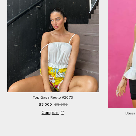
Top Gasa Recto #2075
$3.000
$3.900
Comprar
Blusa