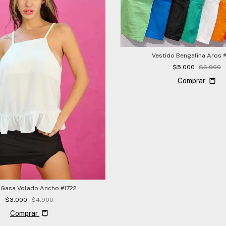
Vestido Bengalina Aros 
$5.000
$6.900
Comprar
 Gasa Volado Ancho #1722
$3.000
$4.900
Comprar