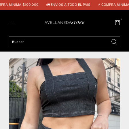
A $100.000
🚛 ENVIOS A TODO EL PAIS
⚡ COMPRA MINIMA $100.000
0