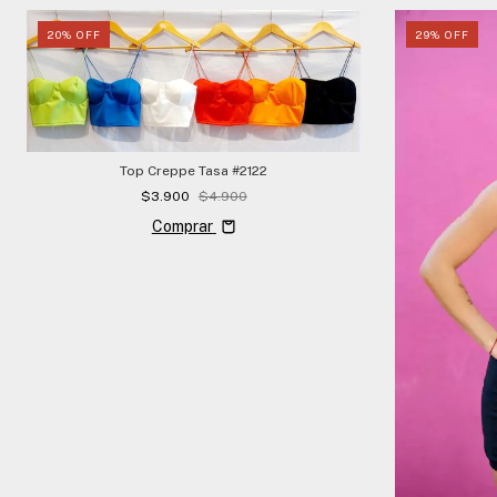
20
%
OFF
29
%
OFF
Top Creppe Tasa #2122
$3.900
$4.900
Comprar