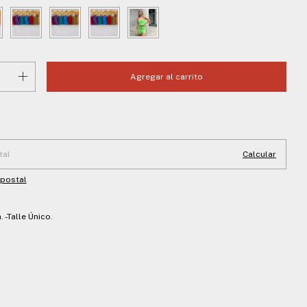
 CP:
Cambiar CP
Calcular
 postal
 -Talle Único.