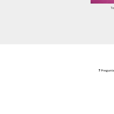
To
❓ Pregunt