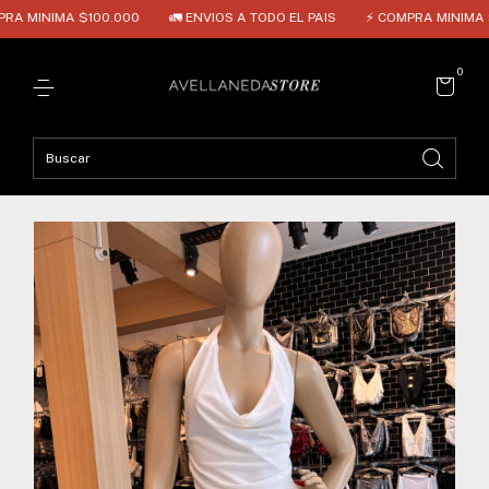
A $100.000
🚛 ENVIOS A TODO EL PAIS
⚡ COMPRA MINIMA $100.000
0