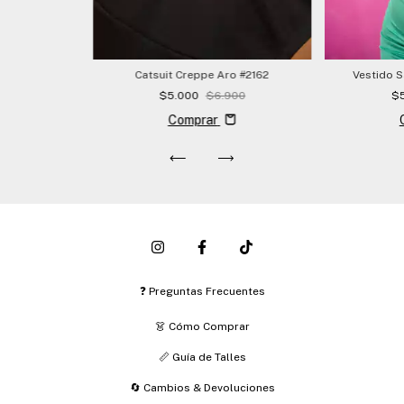
Catsuit Creppe Aro #2162
Vestido S
$5.000
$6.900
$
Comprar
❓ Preguntas Frecuentes
👗 Cómo Comprar
📏 Guía de Talles
🔄 Cambios & Devoluciones