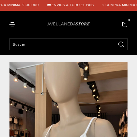
 MINIMA $100.000
🚛 ENVIOS A TODO EL PAIS
⚡ COMPRA MINIMA $1
0