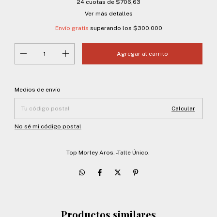
24
cuotas de
$706,63
Ver más detalles
Envío gratis
superando los
$300.000
Entregas para el CP:
Cambiar CP
Medios de envío
Calcular
No sé mi código postal
Top Morley Aros. -Talle Único.
Productos similares